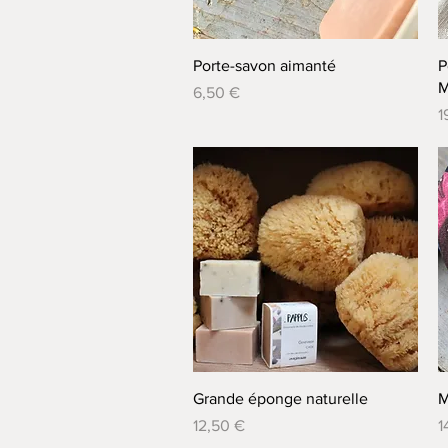
Aperçu rapide
Porte-savon aimanté
P
M
Prix
6,50 €
P
1
Aperçu rapide
Grande éponge naturelle
M
Prix
P
12,50 €
1