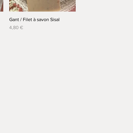
Aperçu rapide
Gant / Filet à savon Sisal
Prix
4,80 €