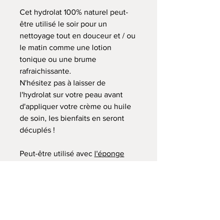
Cet hydrolat 100% naturel peut-
être utilisé le soir pour un
nettoyage tout en douceur et / ou
le matin comme une lotion
tonique ou une brume
rafraichissante.
N'hésitez pas à laisser de
l'hydrolat sur votre peau avant
d'appliquer votre crème ou huile
de soin, les bienfaits en seront
décuplés !
Peut-être utilisé avec
l'éponge
Konjac
pour le visage à retrouver
dans les
Accessoires
Découvrez aussi d'autres variétés
( rose, géranium rosat, menthe
poivrée, sauge sclarée) dans