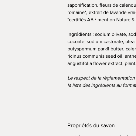
saponification, fleurs de calendu
romaine*, extrait de lavande vraie
*certifiés AB / mention Nature &
Ingrédients : sodium olivate, so
cocoate, sodium castorate, olea 
butyspermum parkii butter, calend
ricinus communis seed oil, anthe
angustifolia flower extract, plan
Le respect de la règlementatio
la liste des ingrédients au forma
Propriétés du savon