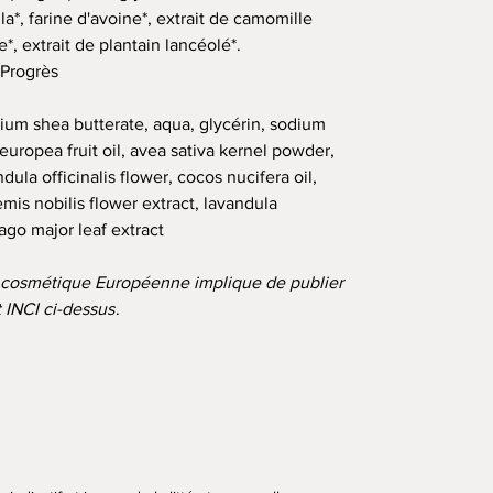
la*, farine d'avoine*, extrait de camomille
*, extrait de plantain lancéolé*.
 Progrès
dium shea butterate, aqua, glycérin, sodium
europea fruit oil, avea sativa kernel powder,
ula officinalis flower, cocos nucifera oil,
mis nobilis flower extract, lavandula
tago major leaf extract
n cosmétique Européenne implique de publier
t INCI ci-dessus
.