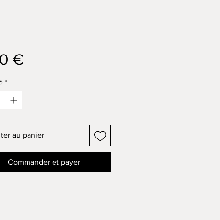
Prix
80 €
é
*
ter au panier
Commander et payer