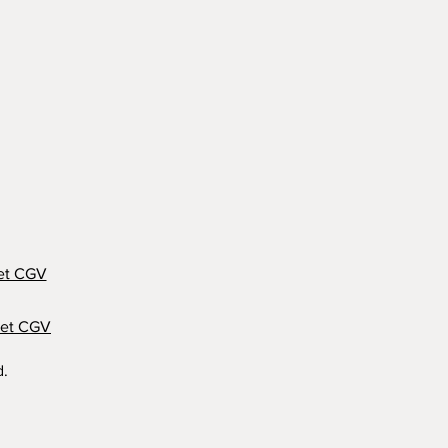
 et CGV
é et CGV
d.